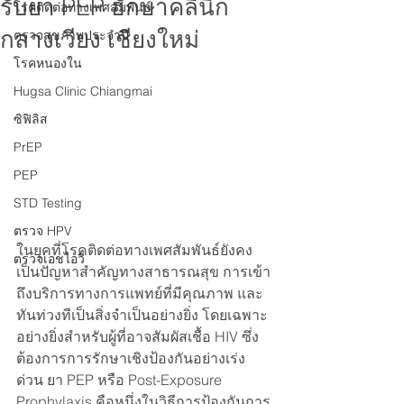
รับยา PEP ฮักษาคลินิก
โรคติดต่อทางเพศสัมพันธ์
กลางเวียง เชียงใหม่
ตรวจสุขภาพประจำปี
โรคหนองใน
Hugsa Clinic Chiangmai
ซิฟิลิส
PrEP
PEP
STD Testing
ตรวจ HPV
ในยุคที่โรคติดต่อทางเพศสัมพันธ์ยังคง
ตรวจเอชไอวี
เป็นปัญหาสำคัญทางสาธารณสุข การเข้า
ถึงบริการทางการแพทย์ที่มีคุณภาพ และ
ทันท่วงทีเป็นสิ่งจำเป็นอย่างยิ่ง โดยเฉพาะ
อย่างยิ่งสำหรับผู้ที่อาจสัมผัสเชื้อ HIV ซึ่ง
ต้องการการรักษาเชิงป้องกันอย่างเร่ง
ด่วน ยา PEP หรือ Post-Exposure 
Prophylaxis คือหนึ่งในวิธีการป้องกันการ